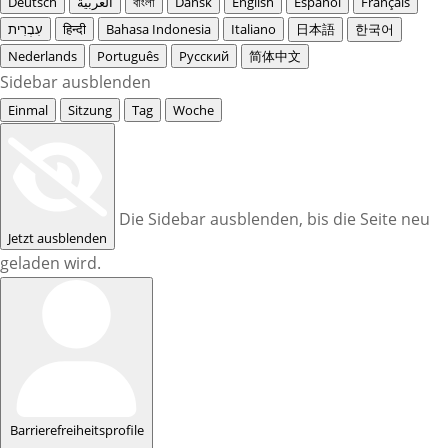
Deutsch
العربية
বাংলা
Dansk
English
Español
Français
עִבְרִית
हिन्दी
Bahasa Indonesia
Italiano
日本語
한국어
Nederlands
Português
Русский
简体中文
Sidebar ausblenden
Einmal
Sitzung
Tag
Woche
Die Sidebar ausblenden, bis die Seite neu
Jetzt ausblenden
geladen wird.
Barrierefreiheitsprofile