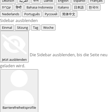
Deutsch
العربية
বাংলা
Dansk
English
Español
Français
עִבְרִית
हिन्दी
Bahasa Indonesia
Italiano
日本語
한국어
Nederlands
Português
Русский
简体中文
Sidebar ausblenden
Einmal
Sitzung
Tag
Woche
Die Sidebar ausblenden, bis die Seite neu
Jetzt ausblenden
geladen wird.
Barrierefreiheitsprofile